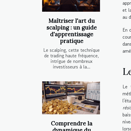
appr
et l
au d
Maîtriser l'art du
scalping : un guide
En d
d'apprentissage
cour
pratique
dans
Le scalping, cette technique
amér
de trading haute fréquence,
intrigue de nombreux
investisseurs à la...
L
Le 
mét
l'ét
rési
bais
niv
Comprendre la
lors
dynamique du