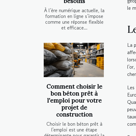
géop
besoins
le m
À l’ère numérique actuelle, la
formation en ligne s’impose
comme une réponse flexible
L
et efficace...
La p
affe
lors
l'or
che
Comment choisir le
Les
bon béton prêt à
Eur
l'emploi pour votre
Quan
projet de
peu
construction
taux
Choisir le bon béton prêt à
com
l'emploi est une étape
déterminante pour garantir la