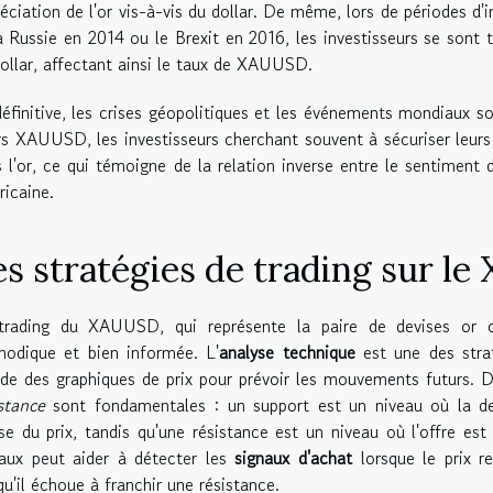
éciation de l'or vis-à-vis du dollar. De même, lors de périodes d'i
a Russie en 2014 ou le Brexit en 2016, les investisseurs se sont t
ollar, affectant ainsi le taux de XAUUSD.
éfinitive, les crises géopolitiques et les événements mondiaux s
s XAUUSD, les investisseurs cherchant souvent à sécuriser leurs 
 l'or, ce qui témoigne de la relation inverse entre le sentiment d
icaine.
es stratégies de trading sur l
trading du XAUUSD, qui représente la paire de devises or co
hodique et bien informée. L'
analyse technique
est une des strat
ude des graphiques de prix pour prévoir les mouvements futurs. 
stance
sont fondamentales : un support est un niveau où la d
se du prix, tandis qu'une résistance est un niveau où l'offre est
eaux peut aider à détecter les
signaux d'achat
lorsque le prix r
qu'il échoue à franchir une résistance.