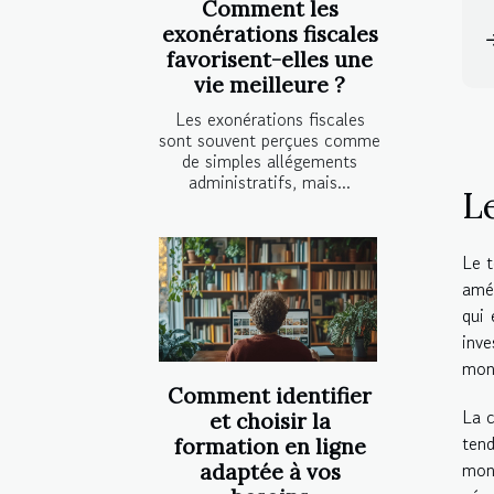
Comment les
exonérations fiscales
favorisent-elles une
vie meilleure ?
Les exonérations fiscales
sont souvent perçues comme
de simples allégements
administratifs, mais...
L
Le t
amér
qui 
inve
monn
Comment identifier
La c
et choisir la
tend
formation en ligne
mon
adaptée à vos