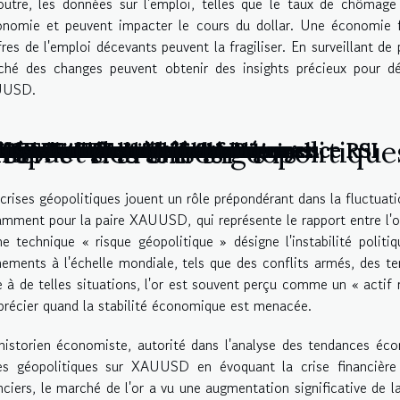
utre, les données sur l'emploi, telles que le taux de chômage 
onomie et peuvent impacter le cours du dollar. Une économie f
fres de l'emploi décevants peuvent la fragiliser. En surveillant d
ché des changes peuvent obtenir des insights précieux pour dév
UUSD.
'impact des crises géopolitiqu
on en ligne adaptée à vos besoins
apprentissage pratique
creener dans le trading
et son impact sur le trading
 les amateurs et les professionnels
 couronnes norvégiennes ?
égie de trading à court terme
efeuille ETF : exemples pratiques
français
e à une formation en ligne
USD : une étude détaillée
avec Excel : guide pratique
ding sur le forex grâce au divergence RSI
ing passion
ng sous Excel : guide pratique
s CFD sur actions
trader indépendant
uisse
crises géopolitiques jouent un rôle prépondérant dans la fluctuat
mment pour la paire XAUUSD, qui représente le rapport entre l'o
e technique « risque géopolitique » désigne l'instabilité poli
ements à l'échelle mondiale, tels que des conflits armés, des te
 à de telles situations, l'or est souvent perçu comme un « actif r
précier quand la stabilité économique est menacée.
istorien économiste, autorité dans l'analyse des tendances écon
ses géopolitiques sur XAUUSD en évoquant la crise financièr
nciers, le marché de l'or a vu une augmentation significative de 