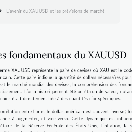
L'avenir du XAUUSD et les prévisions de marché
es fondamentaux du XAUUSD
erme XAUUSD représente la paire de devises où XAU est le code 
icain. Cette paire indique la quantité de dollars nécessaires pou
est le marché mondial des devises, la compréhension des fondam
stissement. L'or a historiquement été un étalon de valeur, notam
aies était directement liée à des quantités d'or spécifiques.
orrélation entre l'or et le dollar américain est souvent inverse; lo
ance à augmenter, et vice versa. Cette dynamique est influencé
étaire de la Réserve Fédérale des États-Unis, l'inflation, la 