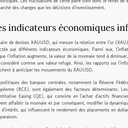
olitiques. Les fluctuations de cette paire sont donc le reflet d
arché des changes que les décisions d'investissement.
es indicateurs économiques i
aire de devises XAUUSD, qui mesure la relation entre l'or (XAU)
ctée par différents indicateurs économiques. Parmi eux, l'infl
que l'inflation augmente, la valeur de la monnaie tend à diminuer
, considéré comme une valeur refuge. Ainsi, les rapports sur l'infl
rchent à anticiper les mouvements du XAUUSD.
 politiques des banques centrales, notamment la Réserve Fédér
opéenne (BCE), sont également des facteurs déterminants. Les d
titative Easing (QE), qui consiste en l'achat d'actifs financier
vent affaiblir la monnaie et par conséquent, modifier la dynam
 d'intérêt, qui influencent le rendement des placements en dollar
paraison.