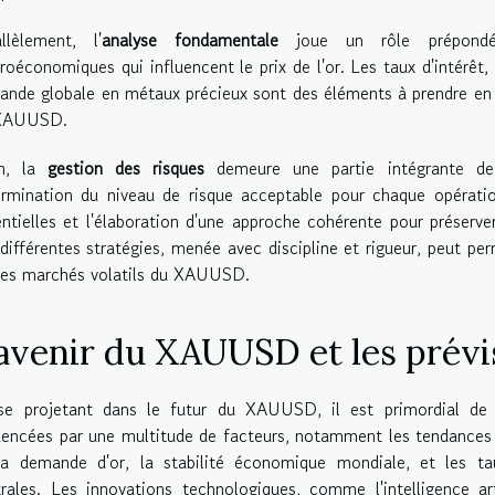
llèlement, l'
analyse fondamentale
joue un rôle prépondér
oéconomiques qui influencent le prix de l'or. Les taux d'intérêt, 
nde globale en métaux précieux sont des éléments à prendre en
XAUUSD.
in, la
gestion des risques
demeure une partie intégrante de 
rmination du niveau de risque acceptable pour chaque opération
ntielles et l'élaboration d'une approche cohérente pour préserve
différentes stratégies, menée avec discipline et rigueur, peut pe
 les marchés volatils du XAUUSD.
'avenir du XAUUSD et les prév
se projetant dans le futur du XAUUSD, il est primordial de 
uencées par une multitude de facteurs, notamment les tendances ac
la demande d'or, la stabilité économique mondiale, et les tau
rales. Les innovations technologiques, comme l'intelligence art