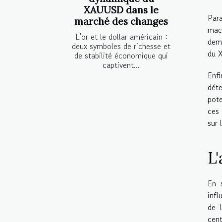
XAUUSD dans le
Para
marché des changes
macr
L'or et le dollar américain :
dema
deux symboles de richesse et
du 
de stabilité économique qui
captivent...
Enf
déte
pote
ces 
sur
L
En 
infl
de 
cent