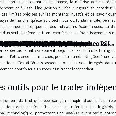
 le domaine fluctuant de la finance, la maîtrise des stratégies
pendant en Suisse. Une gestion du risque rigoureuse constitue l
r des limites précises sur les montants investis et de savoir qua
alyse de marché, qu'elle soit technique ou fondamentale, permet 
des données historiques et des indicateurs économiques. La diver
s d'un seul et même actif en répartissant les investissements sur 
on en ligne adaptée à vos besoins
apprentissage pratique
ans le marché des changes
creener dans le trading
et son impact sur le trading
 les amateurs et les professionnels
 couronnes norvégiennes ?
égie de trading à court terme
efeuille ETF : exemples pratiques
français
e à une formation en ligne
USD : une étude détaillée
avec Excel : guide pratique
ding sur le forex grâce au divergence RSI
ing passion
ng sous Excel : guide pratique
s CFD sur actions
trader indépendant
sychologie du trading joue également un rôle prépondérant, car e
er les décisions hâtives souvent préjudiciables. Enfin, le timing du
on de l'efficience des marchés, peut être amélioré grâce à une vei
sactions. Ces différents aspects, lorsqu'ils sont intégrés dans
dement contribuer au succès d'un trader indépendant.
es outils pour le trader indépe
 l'univers du trading indépendant, la panoplie d'outils disponibl
sactions et la gestion efficace des portefeuilles. Les
logiciels 
enal technologique, permettant une
analyse quantitative
poussé