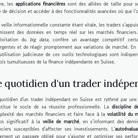
e, les
applications financières
sont des alliées de taille pour su
e de décision et accéder à des fonctionnalités avancées où que l'
veille informationnelle constante étant vitale, les traders s'app
nissent des données en temps réel sur les marchés financiers.
xploitation du
big data
, confère un avantage compétitif cert
gentes et de réagir promptement aux variations de marché. En 
'utilisation judicieuse de ces outils technologiques sont indisp
ois tumultueuses de la finance indépendante en Suisse.
e quotidien d'un trader indépe
quotidien d'un trader indépendant en Suisse est rythmé par un
stitue le socle de sa réussite professionnelle. La
discipline d
lexité des marchés financiers et faire face à la
volatilité du 
ps significatif à la
veille de marché
, en s’informant des dern
nciers susceptibles d'affecter ses investissements. L'
autoévalua
lement un passage obligé pour s'ajuster et optimiser ses perfo