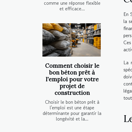
comme une réponse flexible
et efficace...
En S
la s
fina
pers
Ces
acti
La r
Comment choisir le
spéc
bon béton prêt à
doiv
l'emploi pour votre
cont
projet de
léga
construction
tout
Choisir le bon béton prêt à
l'emploi est une étape
déterminante pour garantir la
Le
longévité et la...