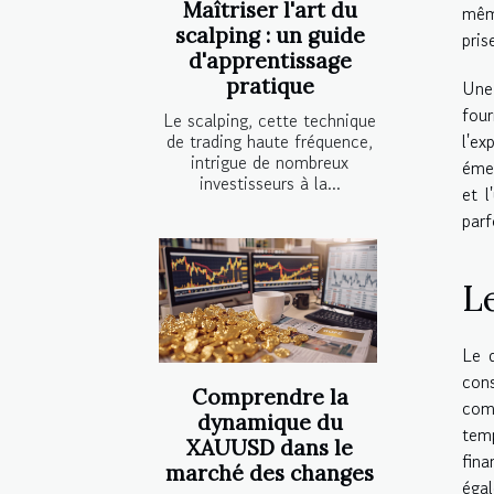
Maîtriser l'art du
mêm
scalping : un guide
pris
d'apprentissage
pratique
Une 
four
Le scalping, cette technique
l'e
de trading haute fréquence,
intrigue de nombreux
émer
investisseurs à la...
et l
parf
L
Le 
con
Comprendre la
comp
dynamique du
tem
XAUUSD dans le
fina
marché des changes
éga