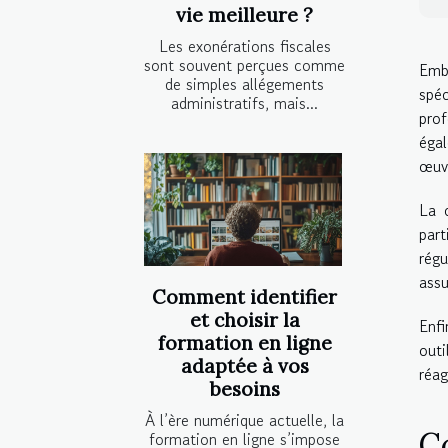
vie meilleure ?
Les exonérations fiscales
sont souvent perçues comme
Emb
de simples allégements
spé
administratifs, mais...
prof
égal
œuv
La 
part
régu
assu
Comment identifier
et choisir la
Enfi
formation en ligne
outi
adaptée à vos
réag
besoins
À l’ère numérique actuelle, la
C
formation en ligne s’impose