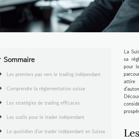
La Suis
Sommaire
sa rég
pour l
parcou
Les premiers pas vers le trading indépendant
attire
Comprendre la réglementation suisse
d'auto
Découv
Les stratégies de trading efficaces
consid
prospér
Les outils pour le trader indépendant
Les
Le quotidien d'un trader indépendant en Suisse